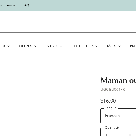
actez-nous
FAQ
AUX
OFFRES & PETITS PRIX
COLLECTIONS SPÉCIALES
PR
Maman our
UGC
BU001FR
$16.00
Langue
Quantité