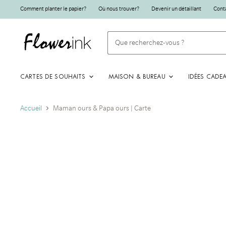
Comment planter le papier?
Où nous trouver?
Devenir un détaillant
Cont
CARTES DE SOUHAITS
MAISON & BUREAU
IDÉES CADE
Accueil
Maman ours & Papa ours | Carte