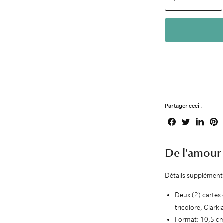
Partager ceci :
Partager
Tweeter
Partager
Épingler
sur
sur
sur
sur
Facebook
Twitter
LinkedIn
Pinterest
De l'amour
Détails supplément
Deux (2) cartes
tricolore, Clark
Format: 10,5 c