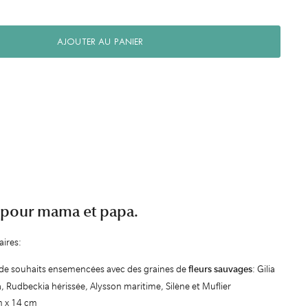
AJOUTER AU PANIER
 pour mama et papa.
aires:
 de souhaits ensemencées avec des graines de
fleurs sauvages
: Gilia
ia, Rudbeckia hérissée, Alysson maritime, Silène et Muflier
m x 14 cm