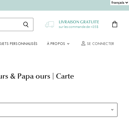
LIVRAISON GRATUITE
sur les commande de +85$
Voir
le
panier
OJETS PERSONNALISÉS
À PROPOS
SE CONNECTER
s & Papa ours | Carte